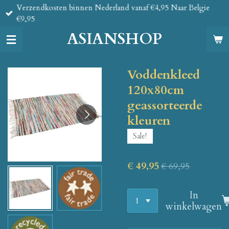
Verzendkosten binnen Nederland vanaf €4,95 Naar Belgie
Ga
€9,95
direct
naar
ASIANSHOP
de
hoofdinhoud
Voddenkleed
120x80cm
geassorteerde
kleuren
Sale!
€ 49,95
€ 69,95
In
winkelwagen