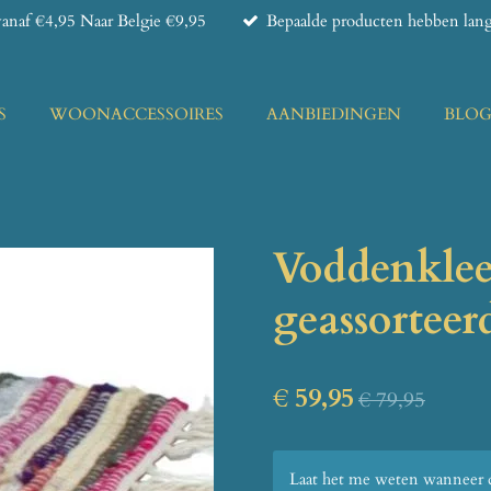
anaf €4,95 Naar Belgie €9,95
Bepaalde producten hebben lange
S
WOONACCESSOIRES
AANBIEDINGEN
BLO
Voddenkle
geassorteer
€ 59,95
€ 79,95
Laat het me weten wanneer di