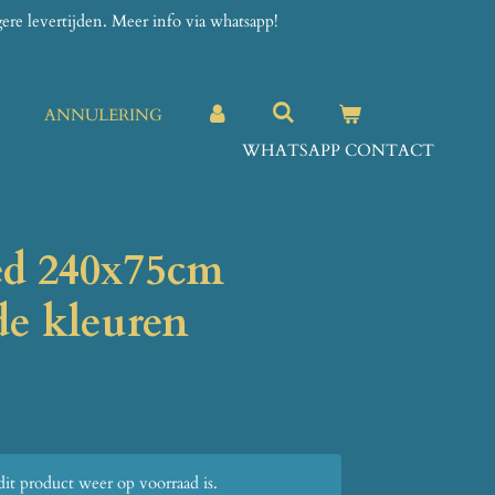
re levertijden. Meer info via whatsapp!
G
ANNULERING
WHATSAPP CONTACT
ed 240x75cm
de kleuren
t product weer op voorraad is.