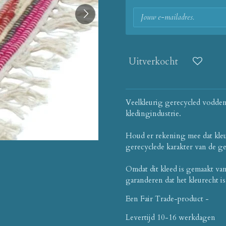
Uitverkocht
Veelkleurig gerecycled voddenk
kledingindustrie.
Houd er rekening mee dat kle
gerecyclede karakter van de ge
Omdat dit kleed is gemaakt va
garanderen dat het kleurecht is
Een Fair Trade-product -
Levertijd 10-16 werkdagen