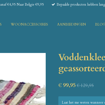
naf €4,95 Naar Belgie €9,95
Bepaalde producten hebben lange
S
WOONACCESSOIRES
AANBIEDINGEN
BLO
Voddenkle
geassorteer
€ 99,95
€ 129,95
Laat het me weten wanneer d