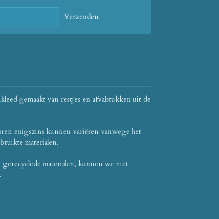
Verzenden
leed gemaakt van restjes en afvalstukken uit de
uren enigszins kunnen variëren vanwege het
bruikte materialen.
n gerecyclede materialen, kunnen we niet
.