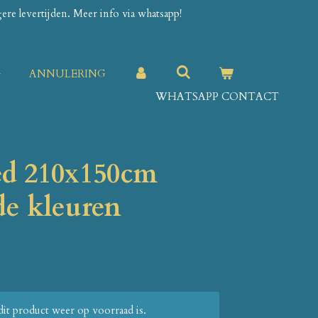
re levertijden. Meer info via whatsapp!
G
ANNULERING
WHATSAPP CONTACT
ed 210x150cm
de kleuren
it product weer op voorraad is.