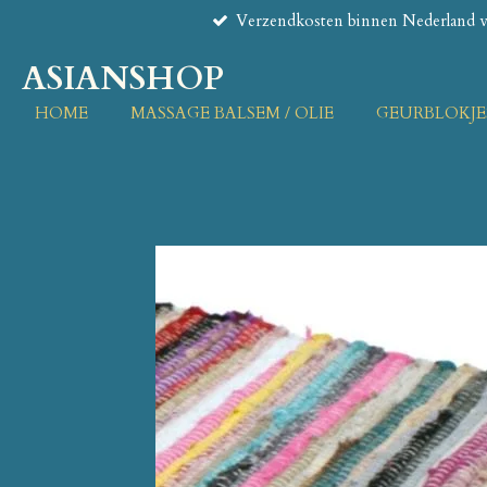
Verzendkosten binnen Nederland va
Ga
direct
ASIANSHOP
naar
de
HOME
MASSAGE BALSEM / OLIE
GEURBLOKJE
hoofdinhoud