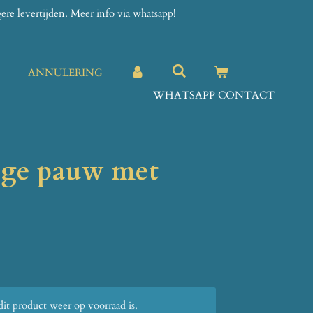
re levertijden. Meer info via whatsapp!
G
ANNULERING
WHATSAPP CONTACT
ige pauw met
t product weer op voorraad is.