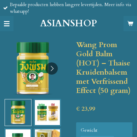
Bepaalde producten hebben langere levertijden. Meer info via
Ga
whatsapp!
direct
naar
ASIANSHOP
de
hoofdinhoud
Wang Prom
Gold Balm
(HOT) – Thaise
Kruidenbalsem
met Verfrissend
Effect (50 gram)
€ 23,99
Gewicht