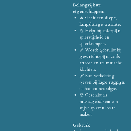
Belangrijkste
eigenschappen:
🔥 Geeft een
diepe,
langdurige warmte
.
💪 Helpt bij
spierpijn
,
spierstijfheid en
spierkrampen.
🦴 Wordt gebruikt bij
gewrichtspijn
, zoals
artrose en reumatische
klachten.
🩹 Kan verlichting
geven bij
lage rugpijn
,
ischias en neuralgie.
💆 Geschikt als
massagebalsem
om
stijve spieren los te
maken
Gebruik