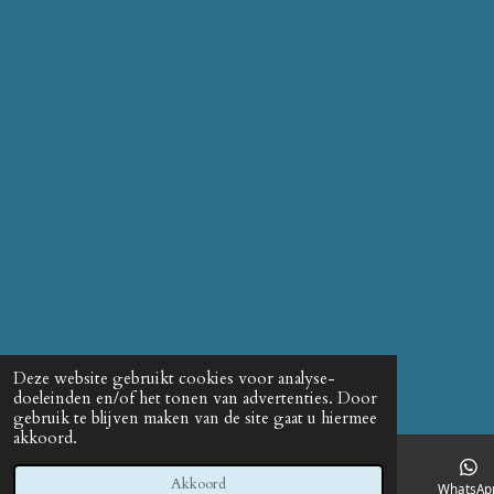
Deze website gebruikt cookies voor analyse-
doeleinden en/of het tonen van advertenties. Door
gebruik te blijven maken van de site gaat u hiermee
akkoord.
Akkoord
E-mailadres
WhatsAp