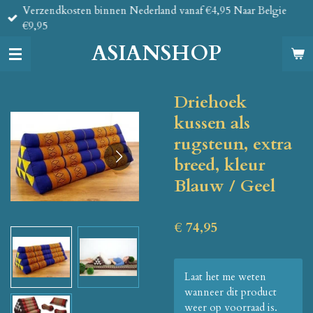
Verzendkosten binnen Nederland vanaf €4,95 Naar Belgie
Ga
€9,95
direct
naar
ASIANSHOP
de
hoofdinhoud
Driehoek
kussen als
rugsteun, extra
breed, kleur
Blauw / Geel
€ 74,95
Laat het me weten
wanneer dit product
weer op voorraad is.