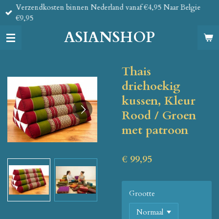
Verzendkosten binnen Nederland vanaf €4,95 Naar Belgie
Ga
€9,95
direct
naar
ASIANSHOP
de
hoofdinhoud
Thais
driehoekig
kussen, Kleur
Rood / Groen
met patroon
€ 99,95
Grootte