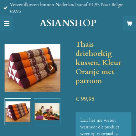
Verzendkosten binnen Nederland vanaf €4,95 Naar Belgie
Ga
€9,95
direct
naar
ASIANSHOP
de
hoofdinhoud
Thais
driehoekig
kussen, Kleur
Oranje met
patroon
€ 99,95
Laat het me weten
wanneer dit product
weer op voorraad is.