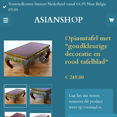
Verzendkosten binnen Nederland vanaf €4,95 Naar Belgie
Ga
€9,95
direct
naar
ASIANSHOP
de
hoofdinhoud
Opiumtafel met
"goudkleurige
decoratie en
rood tafelblad"
€ 249,00
Laat het me weten
wanneer dit product
weer op voorraad is.