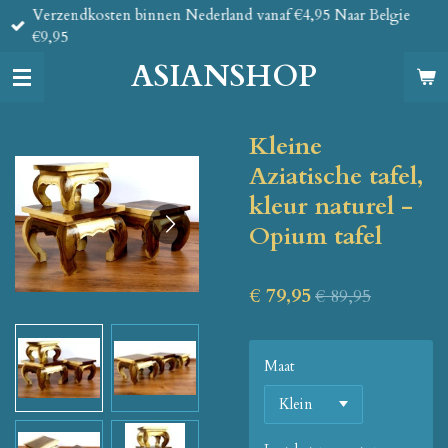
Verzendkosten binnen Nederland vanaf €4,95 Naar Belgie
Ga
€9,95
direct
naar
ASIANSHOP
de
hoofdinhoud
Kleine
Aziatische tafel,
kleur naturel -
Opium tafel
€ 79,95
€ 89,95
Maat