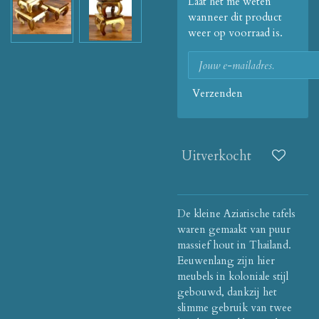
Laat het me weten
wanneer dit product
weer op voorraad is.
Verzenden
Uitverkocht
De kleine Aziatische tafels
waren gemaakt van puur
massief hout in Thailand.
Eeuwenlang zijn hier
meubels in koloniale stijl
gebouwd, dankzij het
slimme gebruik van twee