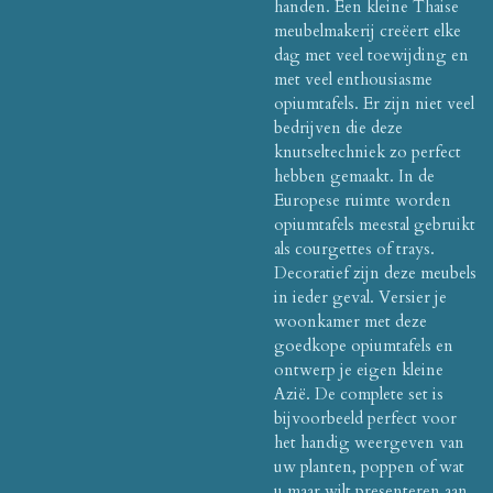
handen. Een kleine Thaise
meubelmakerij creëert elke
dag met veel toewijding en
met veel enthousiasme
opiumtafels. Er zijn niet veel
bedrijven die deze
knutseltechniek zo perfect
hebben gemaakt. In de
Europese ruimte worden
opiumtafels meestal gebruikt
als courgettes of trays.
Decoratief zijn deze meubels
in ieder geval. Versier je
woonkamer met deze
goedkope opiumtafels en
ontwerp je eigen kleine
Azië. De complete set is
bijvoorbeeld perfect voor
het handig weergeven van
uw planten, poppen of wat
u maar wilt presenteren aan