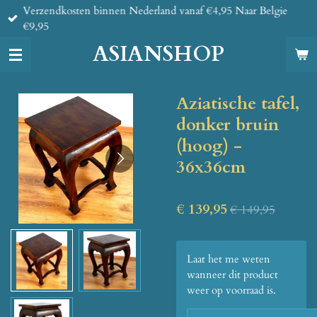
Verzendkosten binnen Nederland vanaf €4,95 Naar Belgie
Ga
€9,95
direct
naar
ASIANSHOP
de
hoofdinhoud
Aziatische tafel,
donker bruin
(hoog) -
36x36cm
€ 139,95
€ 149,95
Laat het me weten
wanneer dit product
weer op voorraad is.