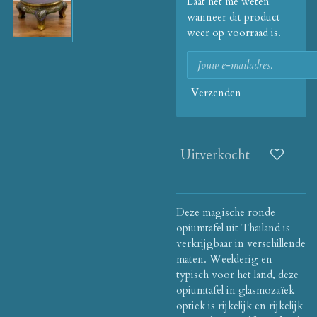
Laat het me weten
wanneer dit product
weer op voorraad is.
Verzenden
Uitverkocht
Deze magische ronde
opiumtafel uit Thailand is
verkrijgbaar in verschillende
maten.
Weelderig en
typisch voor het land, deze
opiumtafel in glasmozaïek
optiek is rijkelijk en rijkelijk