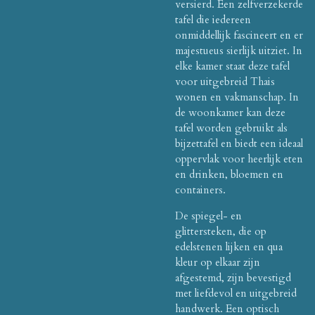
versierd.
Een zelfverzekerde
tafel die iedereen
onmiddellijk fascineert en er
majestueus sierlijk uitziet.
In
elke kamer staat deze tafel
voor uitgebreid Thais
wonen en vakmanschap.
In
de woonkamer kan deze
tafel worden gebruikt als
bijzettafel en biedt een ideaal
oppervlak voor heerlijk eten
en drinken, bloemen en
containers.
De spiegel- en
glittersteken, die op
edelstenen lijken en qua
kleur op elkaar zijn
afgestemd, zijn bevestigd
met liefdevol en uitgebreid
handwerk.
Een optisch