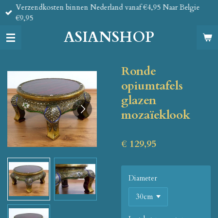
Verzendkosten binnen Nederland vanaf €4,95 Naar Belgie
Ga
€9,95
direct
naar
ASIANSHOP
de
hoofdinhoud
Ronde
opiumtafels
glazen
mozaïeklook
€ 129,95
Diameter