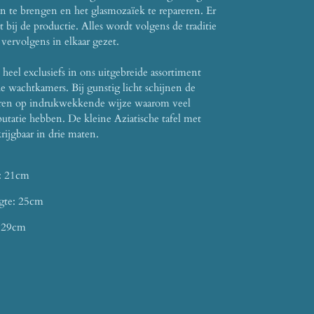
aan te brengen en het glasmozaïek te repareren.
Er
bij de productie.
Alles wordt volgens de traditie
vervolgens in elkaar gezet.
heel exclusiefs in ons uitgebreide assortiment
he wachtkamers.
Bij gunstig licht schijnen de
streren op indrukwekkende wijze waarom veel
putatie hebben.
De kleine Aziatische tafel met
krijgbaar in drie maten.
e: 21cm
ogte: 25cm
: 29cm