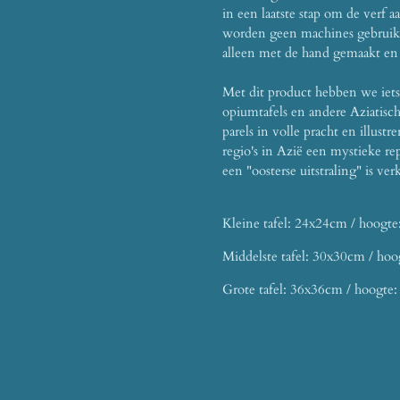
in een laatste stap om de verf 
worden geen machines gebruikt 
alleen met de hand gemaakt en 
Met dit product hebben we iets 
opiumtafels en andere Aziatisc
parels in volle pracht en illu
regio's in Azië een mystieke re
een "oosterse uitstraling" is ver
Kleine tafel: 24x24cm / hoogt
Middelste tafel: 30x30cm / ho
Grote tafel: 36x36cm / hoogte