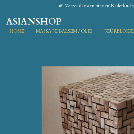
Verzendkosten binnen Nederland va
Ga
direct
ASIANSHOP
naar
de
HOME
MASSAGE BALSEM / OLIE
GEURBLOKJE
hoofdinhoud