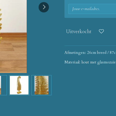
Uitverkocht
Afmetingen: 26cm breed / 87
Materiaal: hout met glasmozaïe