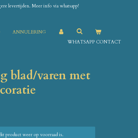
re levertijden. Meer info via whatsapp!
G
ANNULERING
WHATSAPP CONTACT
g blad/varen met
coratie
it product weer op voorraad is.