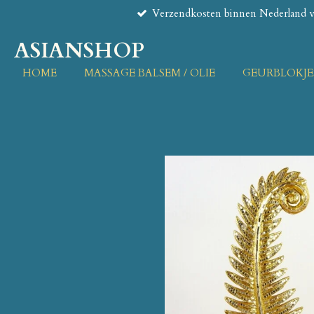
Verzendkosten binnen Nederland va
Ga
direct
ASIANSHOP
naar
de
HOME
MASSAGE BALSEM / OLIE
GEURBLOKJE
hoofdinhoud