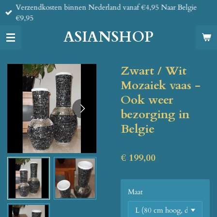
Verzendkosten binnen Nederland vanaf €4,95 Naar Belgie
Ga
€9,95
direct
naar
ASIANSHOP
de
hoofdinhoud
Zwart / Wit
Mozaiek vaas -
Ook weer
bezorging in
Belgie
€ 199,00
Maat