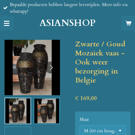
Bepaalde producten hebben langere levertijden. Meer info via
Ga
whatsapp!
direct
naar
ASIANSHOP
de
hoofdinhoud
Zwarte / Goud
Mozaiek vaas -
Ook weer
bezorging in
Belgie
€ 169,00
Maat