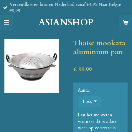
Verzendkosten binnen Nederland vanaf €4,95 Naar Belgie
Ga
€9,95
direct
naar
ASIANSHOP
de
hoofdinhoud
Thaise mookata
aluminium pan
€ 99,99
Aantal
Laat het me weten
wanneer dit product
weer op voorraad is.