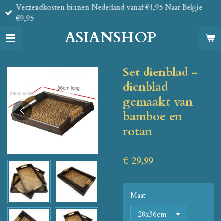
Verzendkosten binnen Nederland vanaf €4,95 Naar Belgie
Ga
€9,95
direct
naar
ASIANSHOP
de
hoofdinhoud
Set dienblad -
dienblad
gemaakt van
bamboe en
rotan
€ 29,99
Maat