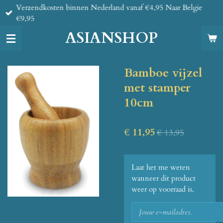
Verzendkosten binnen Nederland vanaf €4,95 Naar Belgie
Ga
€9,95
direct
naar
ASIANSHOP
de
hoofdinhoud
Bamboe vijzel
met stamper
10cm
€ 11,95
€ 13,95
Laat het me weten
wanneer dit product
weer op voorraad is.