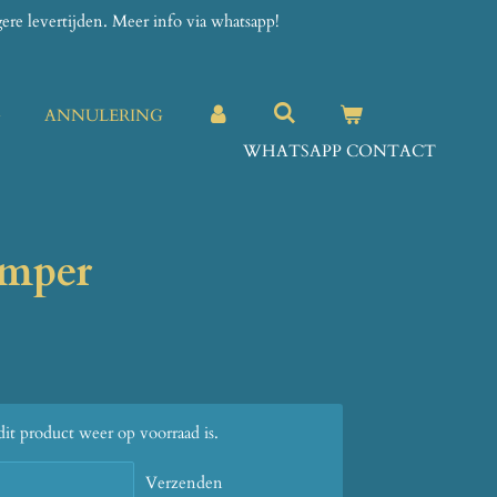
re levertijden. Meer info via whatsapp!
G
ANNULERING
WHATSAPP CONTACT
amper
t product weer op voorraad is.
Verzenden