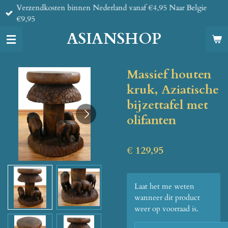
Verzendkosten binnen Nederland vanaf €4,95 Naar Belgie
Ga
€9,95
direct
naar
ASIANSHOP
de
hoofdinhoud
Massief houten
kruk, Aziatische
bijzettafel met
olifanten
€ 129,95
Laat het me weten
wanneer dit product
weer op voorraad is.