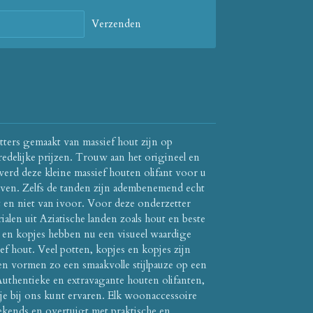
Verzenden
tters gemaakt van massief hout zijn op
edelijke prijzen. Trouw aan het origineel en
werd deze kleine massief houten olifant voor u
ijven. Zelfs de tanden zijn adembenemend echt
t en niet van ivoor. Voor deze onderzetter
ialen uit Aziatische landen zoals hout en beste
n en kopjes hebben nu een visueel waardige
f hout. Veel potten, kopjes en kopjes zijn
en vormen zo een smaakvolle stijlpauze op een
uthentieke en extravagante houten olifanten,
je bij ons kunt ervaren. Elk woonaccessoire
gekends en overtuigt met praktische en