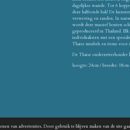
dagelijkse waarde. Tot 6 kopje
deze halfronde bak! De kunstena
verweving en randen. In nauw
wordt deze massief houten sch
geproduceerd in Thailand. Elk 
individualisten met een special
Thaise meubels en items voor 
De Thaise onderzetterhouder 
hoogte
: 24cm / breedte: 18cm
onen van advertenties. Door gebruik te blijven maken van de site ga