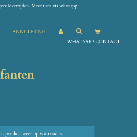
re levertijden. Meer info via whatsapp!
G
ANNULERING
WHATSAPP CONTACT
fanten
it product weer op voorraad is.