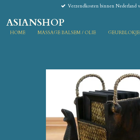
Verzendkosten binnen Nederland va
Ga
direct
ASIANSHOP
naar
de
HOME
MASSAGE BALSEM / OLIE
GEURBLOKJE
hoofdinhoud