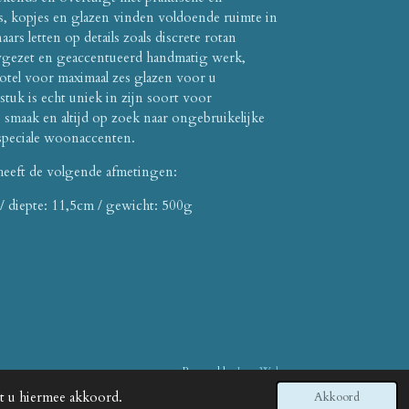
s, kopjes en glazen vinden voldoende ruimte in
ars letten op details zoals discrete rotan
gezet en geaccentueerd handmatig werk,
otel voor maximaal zes glazen voor u
stuk is echt uniek in zijn soort voor
e smaak en altijd op zoek naar ongebruikelijke
speciale woonaccenten.
heeft de volgende afmetingen:
 / diepte: 11,5cm / gewicht: 500g
Powered by
JouwWeb
at u hiermee akkoord.
Akkoord