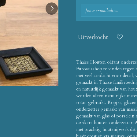
Uitverkocht
Thaise Houten olifant onderze
Euroasiashop te vinden tegen r
met veel aandacht voor detail, 
gemaakt in Thaise familiebedr
en natuurlijk gemaakt van hou
worden alleen natuurlijke mater
rotan gebruikt. Kopjes, glaze
onderzetter gemaakt van massie
gemaakt van glas of porselein 
donkere houten onderzetter. A
met prachtig houtsnijwerk dat 
biedt creatief iets nieuws, on