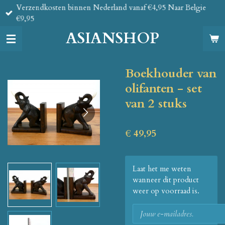
Verzendkosten binnen Nederland vanaf €4,95 Naar Belgie
Ga
€9,95
direct
naar
ASIANSHOP
de
hoofdinhoud
Boekhouder van
olifanten - set
van 2 stuks
€ 49,95
Laat het me weten
wanneer dit product
weer op voorraad is.