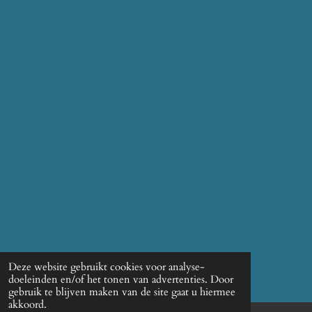
Deze website gebruikt cookies voor analyse-
doeleinden en/of het tonen van advertenties. Door
gebruik te blijven maken van de site gaat u hiermee
akkoord.