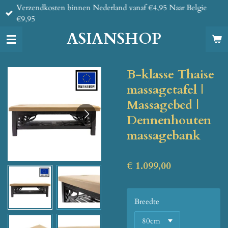
Verzendkosten binnen Nederland vanaf €4,95 Naar Belgie
Ga
€9,95
direct
naar
ASIANSHOP
de
hoofdinhoud
B-klasse Thaise
massagetafel |
Massagebed |
Dennenhouten
massagebank
€ 1.099,00
Breedte