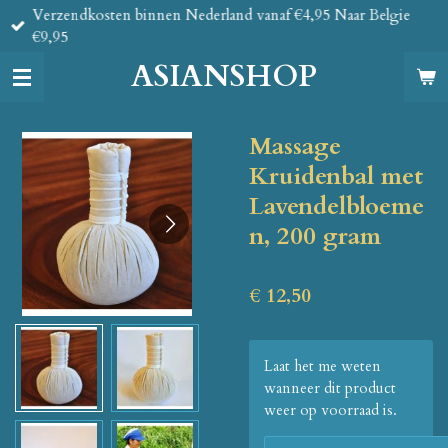
Verzendkosten binnen Nederland vanaf €4,95 Naar Belgie
Ga
€9,95
direct
naar
ASIANSHOP
de
hoofdinhoud
Massage
Kruidenbal met
Lavendelbloeme
n, 200 gram
€ 12,50
Laat het me weten
wanneer dit product
weer op voorraad is.