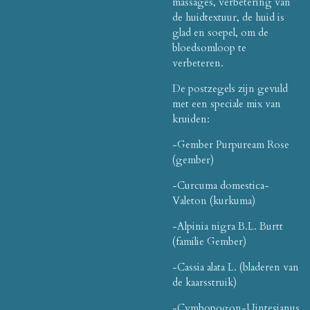
massages, verbetering van
de huidtextuur, de huid is
glad en soepel, om de
bloedsomloop te
verbeteren.
De postzegels zijn gevuld
met een speciale mix van
kruiden:
-Gember Purpuream Rose
(gember)
-Curcuma domestica-
Valeton (kurkuma)
-Alpinia nigra B.L. Burtt
(familie Gember)
-Cassia alata L. (bladeren van
de kaarsstruik)
-Cymbopogon-Uintesianus