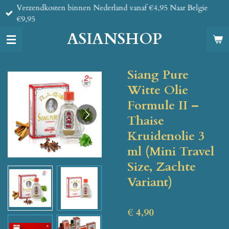
Verzendkosten binnen Nederland vanaf €4,95 Naar Belgie
Ga
€9,95
direct
naar
ASIANSHOP
de
hoofdinhoud
Siang Pure
Witte Olie
Formule II –
Thaise
Kruidenolie 3
ml (Mini Travel
Size, Zachte
Variant)
€ 4,90