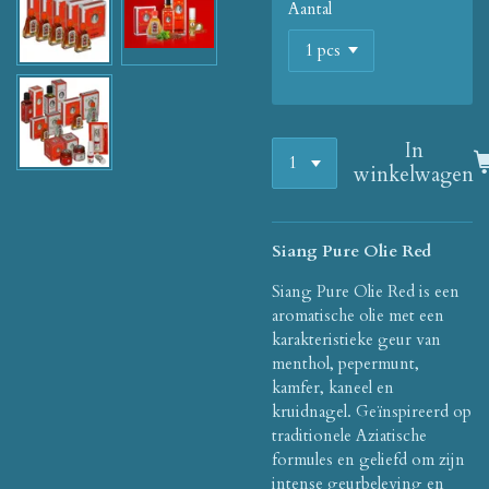
Aantal
In
winkelwagen
Siang Pure Olie Red
Siang Pure Olie Red is een
aromatische olie met een
karakteristieke geur van
menthol, pepermunt,
kamfer, kaneel en
kruidnagel. Geïnspireerd op
traditionele Aziatische
formules en geliefd om zijn
intense geurbeleving en