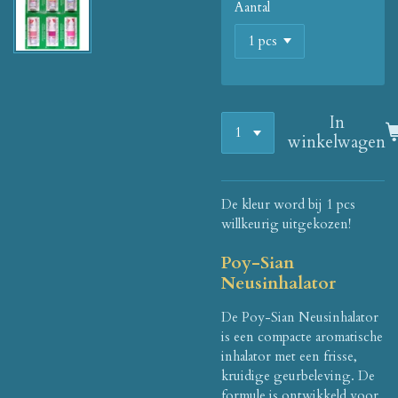
Aantal
In
winkelwagen
De kleur word bij 1 pcs
willkeurig uitgekozen!
Poy-Sian
Neusinhalator
De Poy-Sian Neusinhalator
is een compacte aromatische
inhalator met een frisse,
kruidige geurbeleving. De
formule is ontwikkeld voor