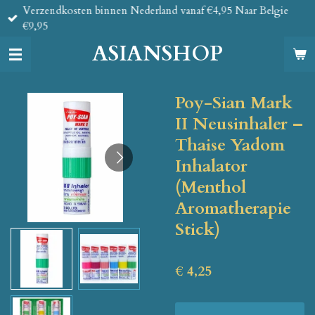
Verzendkosten binnen Nederland vanaf €4,95 Naar Belgie
Ga
€9,95
direct
naar
ASIANSHOP
de
hoofdinhoud
Poy-Sian Mark
II Neusinhaler –
Thaise Yadom
Inhalator
(Menthol
Aromatherapie
Stick)
€ 4,25