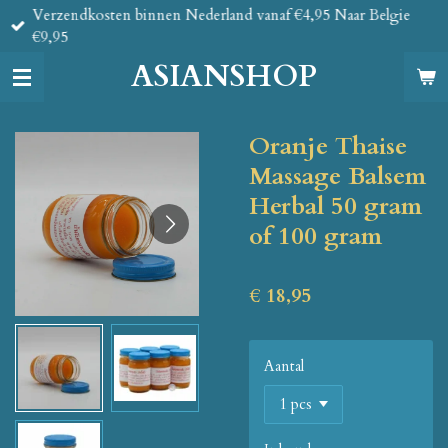
Verzendkosten binnen Nederland vanaf €4,95 Naar Belgie
Ga
€9,95
direct
naar
ASIANSHOP
de
hoofdinhoud
Oranje Thaise
Massage Balsem
Herbal 50 gram
of 100 gram
€ 18,95
Aantal