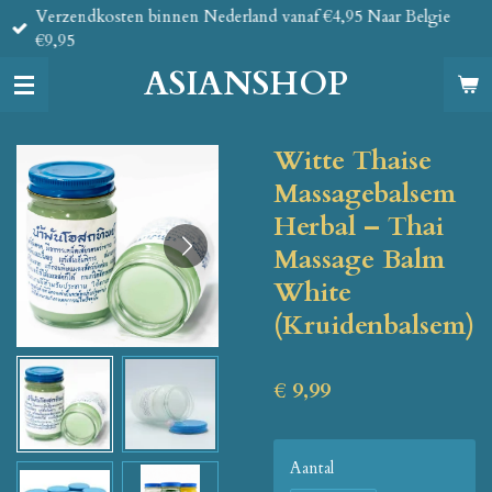
Verzendkosten binnen Nederland vanaf €4,95 Naar Belgie
Ga
€9,95
direct
naar
ASIANSHOP
de
hoofdinhoud
Witte Thaise
Massagebalsem
Herbal – Thai
Massage Balm
White
(Kruidenbalsem)
€ 9,99
Aantal