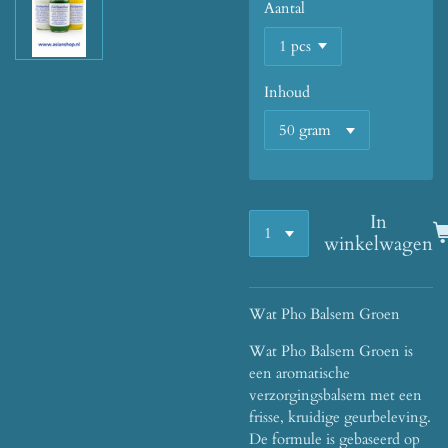
Aantal
Inhoud
In
winkelwagen
Wat Pho Balsem Groen
Wat Pho Balsem Groen is
een aromatische
verzorgingsbalsem met een
frisse, kruidige geurbeleving.
De formule is gebaseerd op