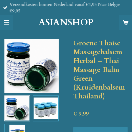
Verzendkosten binnen Nederland vanaf €4,95 Naar Belgie
Ga
€9,95
direct
naar
ASIANSHOP
de
hoofdinhoud
Groene Thaise
Massagebalsem
Herbal – Thai
Massage Balm
Green
(Kruidenbalsem
Thailand)
€ 9,99