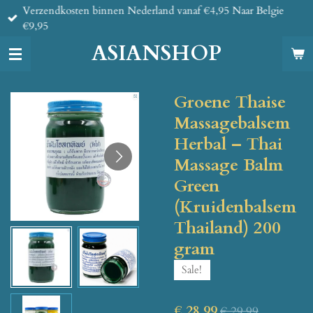
Verzendkosten binnen Nederland vanaf €4,95 Naar Belgie
Ga
€9,95
direct
naar
ASIANSHOP
de
hoofdinhoud
Groene Thaise
Massagebalsem
Herbal – Thai
Massage Balm
Green
(Kruidenbalsem
Thailand) 200
gram
Sale!
€ 28,99
€ 29,99