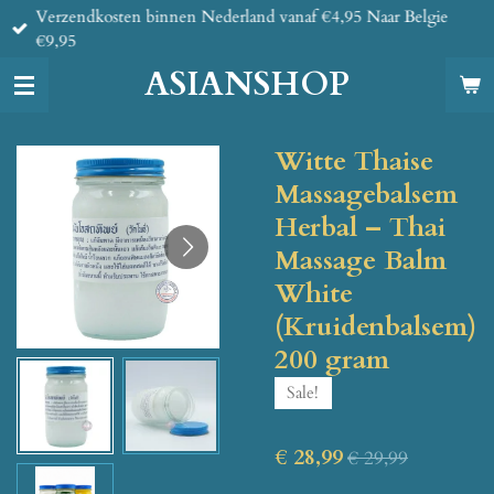
Verzendkosten binnen Nederland vanaf €4,95 Naar Belgie
Ga
€9,95
direct
naar
ASIANSHOP
de
hoofdinhoud
Witte Thaise
Massagebalsem
Herbal – Thai
Massage Balm
White
(Kruidenbalsem)
200 gram
Sale!
€ 28,99
€ 29,99