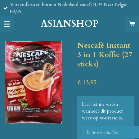
Verzendkosten binnen Nederland vanaf €4,95 Naar Belgie
Ga
€9,95
direct
naar
ASIANSHOP
de
hoofdinhoud
Nescafé Instant
3 in 1 Koffie (27
sticks)
€ 13,95
Laat het me weten
wanneer dit product
weer op voorraad is.