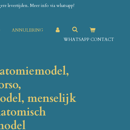
re levertijden. Meer info via whatsapp!
G
ANNULERING
WHATSAPP CONTACT
natomiemodel,
orso,
del, menselijk
natomisch
model