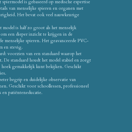
 spiermodel is gebaseerd op medische expertise
etails van menselijke spieren en organen met
righeid. Het bevat ook veel nauwkeurige
 model is half zo groot als het menselijk
om een ​​dieper inzicht te krijgen in de
 de menselijke spieren. Het geavanceerde PVC-
m en stevig.
aard: voorzien van een standaard waarop het
. De standaard houdt het model stabiel en zorgt
ke hoek gemakkelijk kunt bekijken. Geschikt
ies.
eter begrip en duidelijke observatie van
nen. Geschikt voor schoollessen, professioneel
 en patiënteneducatie.