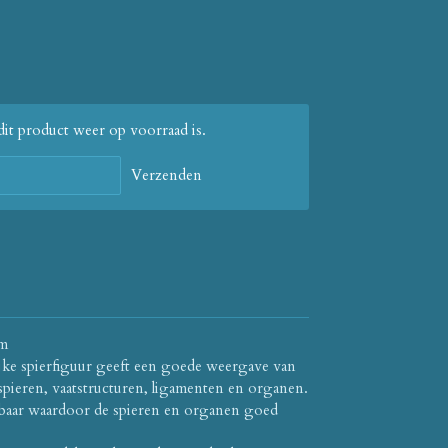
it product weer op voorraad is.
Verzenden
cm
ijke spierfiguur geeft een goede weergave van
spieren, vaatstructuren, ligamenten en organen.
baar waardoor de spieren en organen goed