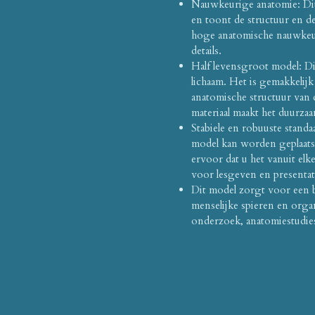
Nauwkeurige anatomie: Dit
en toont de structuur en d
hoge anatomische nauwkeu
details.
Half levensgroot model: Dit
lichaam. Het is gemakkelijk 
anatomische structuur van
materiaal maakt het duurzaa
Stabiele en robuuste stand
model kan worden geplaatst
ervoor dat u het vanuit el
voor lesgeven en presentat
Dit model zorgt voor een b
menselijke spieren en orga
onderzoek, anatomiestudies