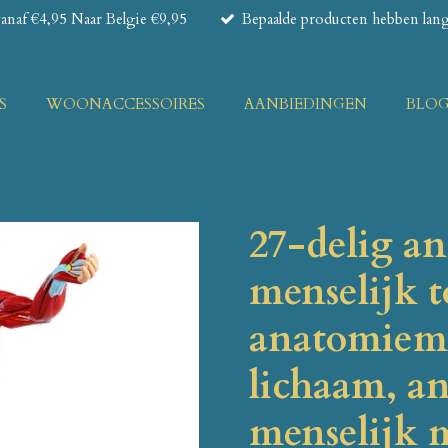
naf €4,95 Naar Belgie €9,95
Bepaalde producten hebben lange
S
WOONACCESSOIRES
AANBIEDINGEN
BLO
27-delig a
menselijk t
anatomiemo
lichaam, a
menselijk 