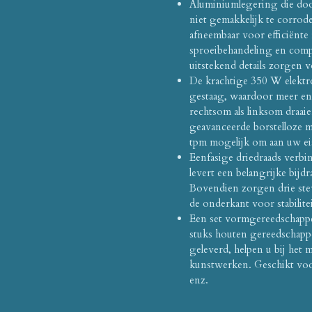
Aluminiumlegering die door 
niet gemakkelijk te corrod
afneembaar voor efficiënte
sproeibehandeling en comp
uitstekend details zorgen
De krachtige 350 W elektr
gestaag, waardoor meer en
rechtsom als linksom draa
geavanceerde borstelloze m
tpm mogelijk om aan uw ei
Eenfasige driedraads verbi
levert een belangrijke bij
Bovendien zorgen drie ste
de onderkant voor stabilite
Een set vormgereedschappen
stuks houten gereedschapp
geleverd, helpen u bij het
kunstwerken. Geschikt voo
enz.