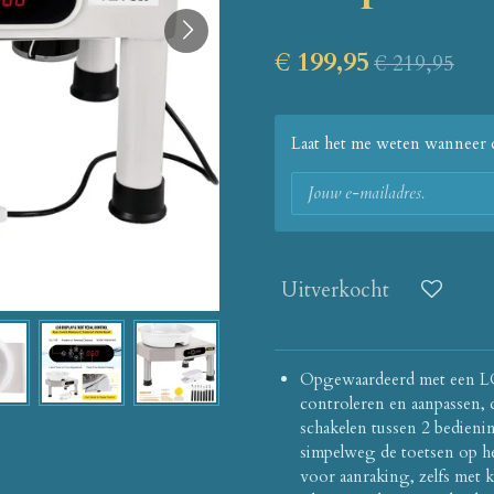
€ 199,95
€ 219,95
Laat het me weten wanneer d
Uitverkocht
Opgewaardeerd met een LC
controleren en aanpassen, d
schakelen tussen 2 bedien
simpelweg de toetsen op h
voor aanraking, zelfs met k