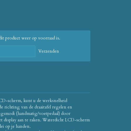
it product weer op voorraad is.
Verzenden
D-scherm, kunt u de werksnelheid
e richting van de draaitafel regelen en
ingsmodi (handmatig/voetpedaal) door
et display aan te raken. Waterdicht LCD-scherm
lei op je handen.