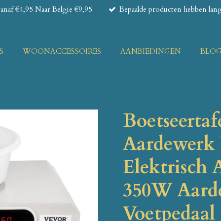
naf €4,95 Naar Belgie €9,95
Bepaalde producten hebben lange
S
WOONACCESSOIRES
AANBIEDINGEN
BLO
Boetseertaf
Aardewerk 
Elektrisch
350W Aard
Voetpedaal