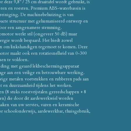
deze 9,8" / 25 cm draaitafel wordt gebruikt, is
eren en roesten. Premium ABS-waterbassin is
 reiniging. De machinebehuizing is van
acte structuur met gehumaniseerd ontwerp en
 voor een aangenamere stemming.
omotor werkt stil (ongeveer 50 dB) maar
ergie wordt bespaard. Het biedt zowel
ien om linkshandigen tegemoet te komen. Deze
otor maakt ook een rotatiesnelheid van 0-300
sen te voldoen.
nding met geaard lekbeschermingsapparaat
drage aan een veilige en betrouwbare werking.
vige metalen voetstukken en rubberen pads aan
it en duurzaamheid tijdens het werken.
 (8 stuks roestvrijstalen gereedschappen + 8
en) die door dit aardewerkwiel worden
 maken van uw servies, vazen en keramische
r schoolonderwijs, aardewerkbar, thuisgebruik,