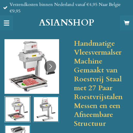
Verzendkosten binnen Nederland vanaf €4,95 Naar Belgie
Ga
€9,95
direct
naar
ASIANSHOP
de
hoofdinhoud
Handmatige
Vleesvermalser
Machine
Gemaakt van
Roestvrij Staal
met 27 Paar
Roestvrijstalen
Messen en een
Afneembare
Structuur