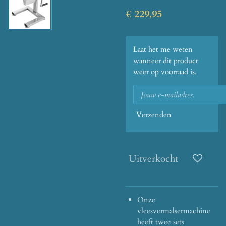
€ 229,95
Laat het me weten
wanneer dit product
weer op voorraad is.
Verzenden
Uitverkocht
Onze
vleesvermalsermachine
heeft twee sets