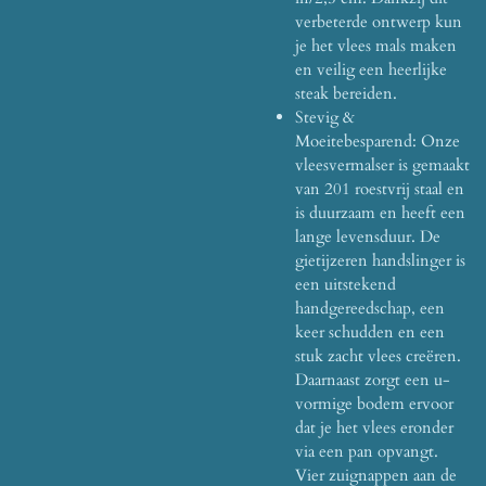
verbeterde ontwerp kun
je het vlees mals maken
en veilig een heerlijke
steak bereiden.
Stevig &
Moeitebesparend: Onze
vleesvermalser is gemaakt
van 201 roestvrij staal en
is duurzaam en heeft een
lange levensduur. De
gietijzeren handslinger is
een uitstekend
handgereedschap, een
keer schudden en een
stuk zacht vlees creëren.
Daarnaast zorgt een u-
vormige bodem ervoor
dat je het vlees eronder
via een pan opvangt.
Vier zuignappen aan de