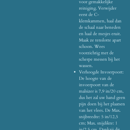
voor gemakkelijke
reiniging. Verwijder
eerst de C-
klemkammen, haal dan
de schaal naar beneden
en haal de mesjes eruit.
Maak ze tenslotte apart
schoon. Wees
voorzichtig met de
scherpe messen bij het
wassen.
Verhoogde Invoerpoort:
De hoogte van de
invoerpoort van de
malsizer is 7,9 in/20 cm,
dus het zal uw hand geen
pijn doen bij het plaatsen
van het vlees. De Max.
snijbreedte: 5 in/12,5
cm; Max. snijdikte: 1
in/2,5 cm. Dankzij dit