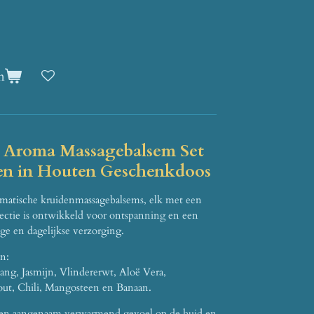
n
n Aroma Massagebalsem Set
en in Houten Geschenkdoos
omatische kruidenmassagebalsems, elk met een
ectie is ontwikkeld voor ontspanning en een
age en dagelijkse verzorging.
n:
ng, Jasmijn, Vlindererwt, Aloë Vera,
out, Chili, Mangosteen en Banaan.
 een aangenaam verwarmend gevoel op de huid en