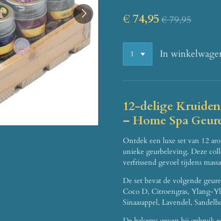
€ 74,95
€ 79,95
In winkelwage
12-delige Kruide
– Home Spa Geur
Ontdek een luxe set van 12 ar
unieke geurbeleving. Deze coll
verfrissend gevoel tijdens mass
De set bevat de volgende geure
Coco D, Citroengras, Ylang-Yla
Sinaasappel, Lavendel, Sandelh
De balsems geven bij gebruik