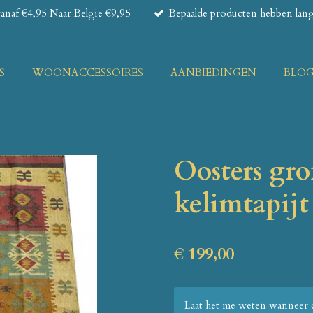
naf €4,95 Naar Belgie €9,95
Bepaalde producten hebben lange
S
WOONACCESSOIRES
AANBIEDINGEN
BLO
Oosters gr
kelimtapijt
€ 199,00
Laat het me weten wanneer d