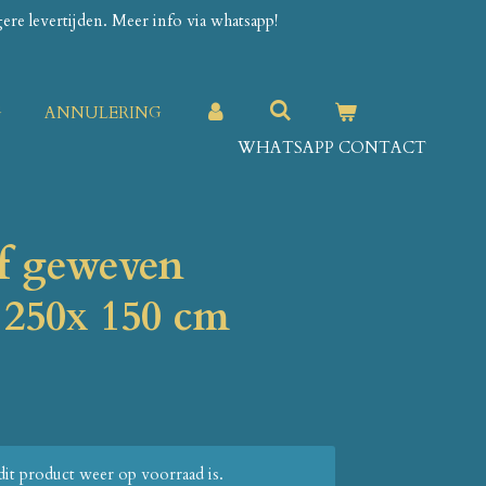
re levertijden. Meer info via whatsapp!
G
ANNULERING
WHATSAPP CONTACT
of geweven
 250x 150 cm
it product weer op voorraad is.