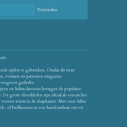
Verzenden
Azie
eide zijden te gebruiken.
Omdat dit item
en, vormen en patronen enigszins
 vergroot gedeelte.
jten en kelim-kussens brengen de populaire
r.
De grote vloerkleden zijn ideaal als eyecatcher
 voeten warm in de slaapkamer.
Met onze kilim
ank- of bedkussens in een handomdraai om tot