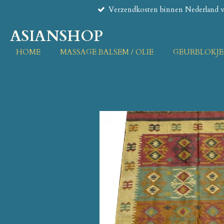
Verzendkosten binnen Nederland va
Ga
direct
ASIANSHOP
naar
de
HOME
MASSAGE BALSEM / OLIE
GEURBLOKJE
hoofdinhoud