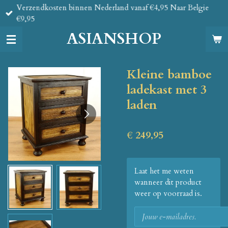
Verzendkosten binnen Nederland vanaf €4,95 Naar Belgie
Ga
€9,95
direct
naar
ASIANSHOP
de
hoofdinhoud
Kleine bamboe
ladekast met 3
laden
€ 249,95
Laat het me weten
wanneer dit product
weer op voorraad is.