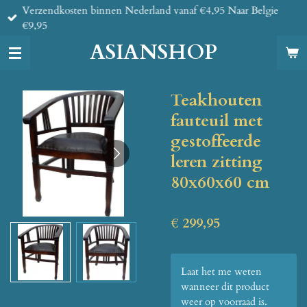
Verzendkosten binnen Nederland vanaf €4,95 Naar Belgie
Ga
€9,95
direct
naar
ASIANSHOP
de
hoofdinhoud
Teakhouten
fauteuil met
gestoffeerde
leren zitting
80x60x60 cm
€ 299,95
Laat het me weten
wanneer dit product
weer op voorraad is.