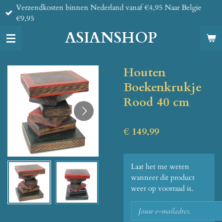
Verzendkosten binnen Nederland vanaf €4,95 Naar Belgie
Ga
€9,95
direct
naar
ASIANSHOP
de
hoofdinhoud
Houten
Boekenkrukje
Rood 40 cm
€ 149,99
Laat het me weten
wanneer dit product
weer op voorraad is.