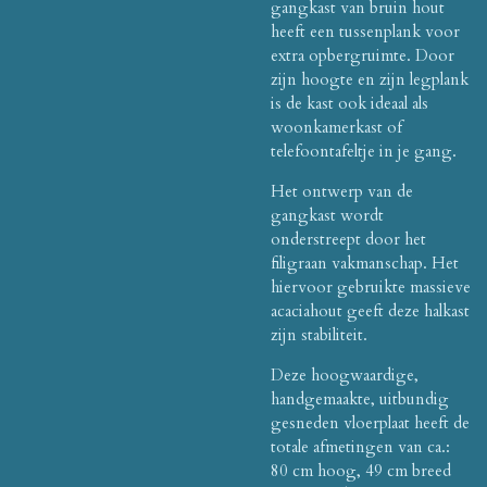
gangkast van bruin hout
heeft een tussenplank voor
extra opbergruimte.
Door
zijn hoogte en zijn legplank
is de kast ook ideaal als
woonkamerkast of
telefoontafeltje in je gang.
Het ontwerp van de
gangkast wordt
onderstreept door het
filigraan vakmanschap.
Het
hiervoor gebruikte massieve
acaciahout geeft deze halkast
zijn stabiliteit.
Deze hoogwaardige,
handgemaakte, uitbundig
gesneden vloerplaat heeft de
totale afmetingen van ca.:
80 cm hoog, 49 cm breed