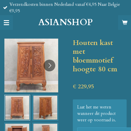
Verzendkosten binnen Nederland vanaf €4,95 Naar Belgie
Ga
€9,95
direct
naar
ASIANSHOP
de
hoofdinhoud
Houten kast
met
bloemmotief
hoogte 80 cm
€ 229,95
Laat het me weten
wanneer dit product
weer op voorraad is.