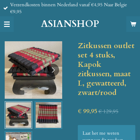
Verzendkosten binnen Nederland vanaf €4,95 Naar Belgie
Ga
€9,95
direct
naar
ASIANSHOP
de
hoofdinhoud
Zitkussen outlet
set 4 stuks,
Kapok
zitkussen, maat
L, gewatteerd,
zwart/rood
€ 99,95
€ 129,95
Laat het me weten