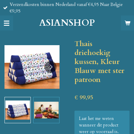
Verzendkosten binnen Nederland vanaf €4,95 Naar Belgie
Ga
€9,95
direct
naar
ASIANSHOP
de
hoofdinhoud
Thais
driehoekig
kussen, Kleur
Blauw met ster
patroon
€ 99,95
Laat het me weten
wanneer dit product
weer op voorraad is.