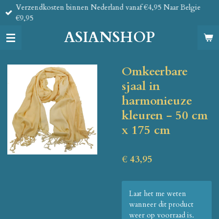
Verzendkosten binnen Nederland vanaf €4,95 Naar Belgie
Ga
€9,95
direct
naar
ASIANSHOP
de
hoofdinhoud
Omkeerbare
sjaal in
harmonieuze
kleuren - 50 cm
x 175 cm
€ 43,95
Laat het me weten
wanneer dit product
weer op voorraad is.