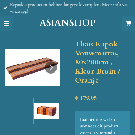
Bepaalde producten hebben langere levertijden. Meer info via
Ga
whatsapp!
direct
naar
ASIANSHOP
de
hoofdinhoud
Thais Kapok
Vouwmatras,
80x200cm ,
Kleur Bruin /
Oranje
€ 179,95
Laat het me weten
wanneer dit product
weer op voorraad is.