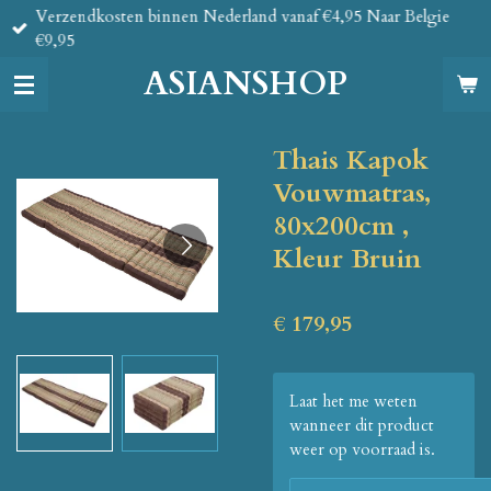
Verzendkosten binnen Nederland vanaf €4,95 Naar Belgie
Ga
€9,95
direct
naar
ASIANSHOP
de
hoofdinhoud
Thais Kapok
Vouwmatras,
80x200cm ,
Kleur Bruin
€ 179,95
Laat het me weten
wanneer dit product
weer op voorraad is.