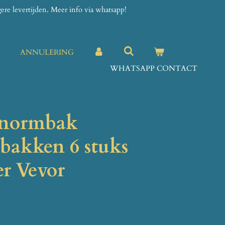
re levertijden. Meer info via whatsapp!
G
ANNULERING
WHATSAPP CONTACT
onormbak
akken 6 stuks
er Vevor