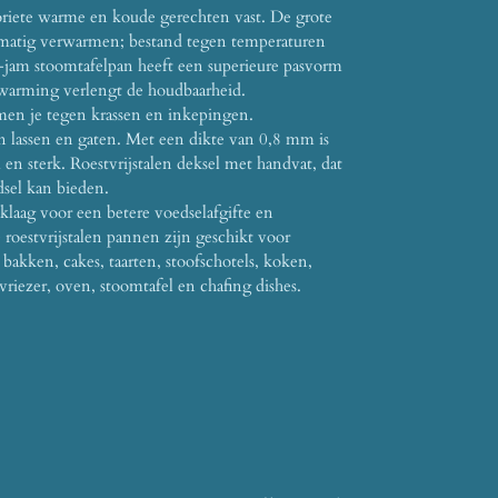
iete warme en koude gerechten vast. De grote
kmatig verwarmen; bestand tegen temperaturen
i-jam stoomtafelpan heeft een superieure pasvorm
rwarming verlengt de houdbaarheid.
en je tegen krassen en inkepingen.
 lassen en gaten. Met een dikte van 0,8 mm is
en sterk. Roestvrijstalen deksel met handvat, dat
dsel kan bieden.
klaag voor een betere voedselafgifte en
roestvrijstalen pannen zijn geschikt voor
, bakken, cakes, taarten, stoofschotels, koken,
vriezer, oven, stoomtafel en chafing dishes.