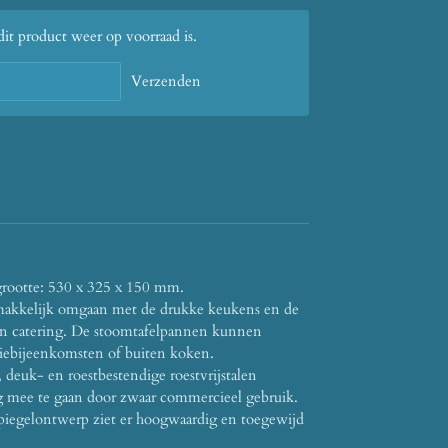
t product weer op voorraad is.
Verzenden
grootte:
530 x 325 x 150 mm.
emakkelijk omgaan met de drukke keukens en de
en catering. De stoomtafelpannen kunnen
iebijeenkomsten of buiten koken.
deuk- en roestbestendige roestvrijstalen
 mee te gaan door zwaar commercieel gebruik.
spiegelontwerp ziet er hoogwaardig en toegewijd