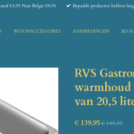
anaf €4,95 Naar Belgie €9,95
Bepaalde producten hebben lange
S
WOONACCESSOIRES
AANBIEDINGEN
BLO
RVS Gastr
warmhoud b
van 20,5 lit
€ 139,95
€ 149,95